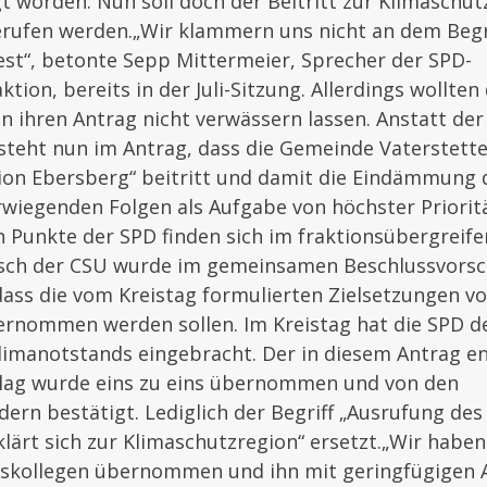
t worden. Nun soll doch der Beitritt zur Klimaschut
rufen werden.
„Wir klammern uns nicht an dem Begr
est“, betonte Sepp Mittermeier, Sprecher der SPD-
ion, bereits in der Juli-Sitzung. Allerdings wollten 
 ihren Antrag nicht verwässern lassen. Anstatt de
steht nun im Antrag, dass die Gemeinde Vaterstett
ion Ebersberg“ beitritt und damit die Eindämmung 
rwiegenden Folgen als Aufgabe von höchster Priorit
n Punkte der SPD finden sich im fraktionsübergreif
sch der CSU wurde im gemeinsamen Beschlussvorsch
ss die vom Kreistag formulierten Zielsetzungen v
ernommen werden sollen. Im Kreistag hat die SPD d
limanotstands eingebracht. Der in diesem Antrag e
lag wurde eins zu eins übernommen und von den
dern bestätigt. Lediglich der Begriff „Ausrufung de
lärt sich zur Klimaschutzregion“ ersetzt.„Wir habe
gskollegen übernommen und ihn mit geringfügigen 