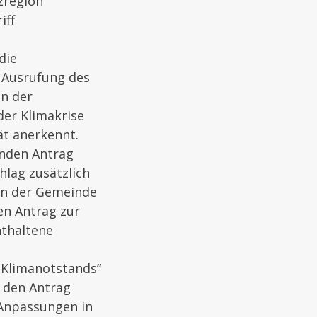
zregion
iff
die
r Ausrufung des
en der
der Klimakrise
ät anerkennt.
enden Antrag
lag zusätzlich
on der Gemeinde
en Antrag zur
nthaltene
s Klimanotstands“
n den Antrag
Anpassungen in