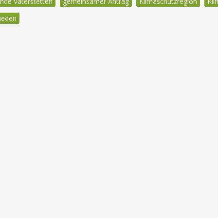
inde Vaterstetten
gemeinsamer Antrag
Klimaschutzregion
Kli
ieden
igation