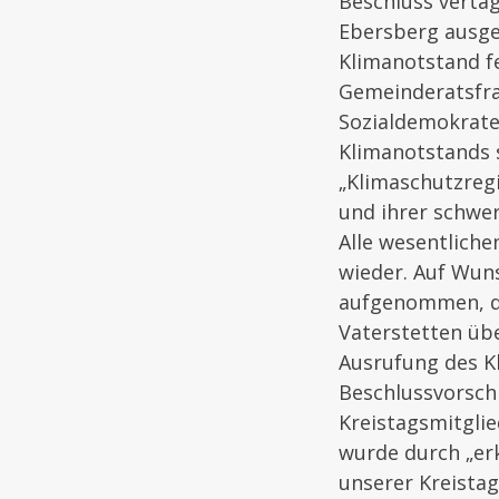
Beschluss vertag
Ebersberg ausge
Klimanotstand f
Gemeinderatsfrakt
Sozialdemokraten
Klimanotstands 
„Klimaschutzreg
und ihrer schwe
Alle wesentliche
wieder. Auf Wun
aufgenommen, da
Vaterstetten üb
Ausrufung des K
Beschlussvorsch
Kreistagsmitglie
wurde durch „erk
unserer Kreista