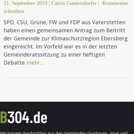
21. September 2019
|
Catrin Guntersdorfer
|
Kommentar
schreiben
SPD, CSU, Grüne, FW und FDP aus Vaterstetten
haben einen gemeinsamen Antrag zum Beitritt
der Gemeinde zur Klimaschutzregion Ebersberg
eingereicht. Im Vorfeld war es in der letzten
Gemeinderatssitzung zu einer heftigen
Debatte
mehr…
Wir bringen Nachrichten aus den Gemeinden Grasbrunn, Haar und