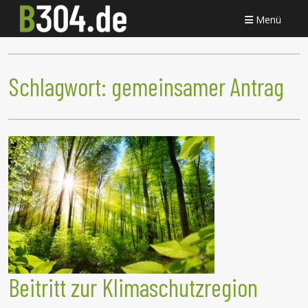
Menü
Schlagwort:
gemeinsamer Antrag
Beitritt zur Klimaschutzregion