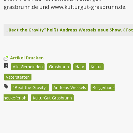
grasbrunn.de und www.kulturgut-grasbrunn.de.
„Beat the Gravity“ heißt Andreas Wessels neue Show. ( Fo
Artikel Drucken
Alle Gemeinden
Grasbrunn
Haar
Kultur
Vaterstetten
"Beat the Gravity“
Andreas Wessels
Bürgerhaus
neukeferloh
KulturGut Grasbrunn
Beitragsnavigation