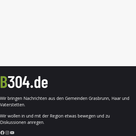
Wir bringen Nachrichten aus den Gemeinden Grasbrunn, Haar und
Vaterstetten.
Wir wollen in und mit der Region etwas bewegen und zu
Diskussionen anregen.
Facebook
Instagram
YouTube