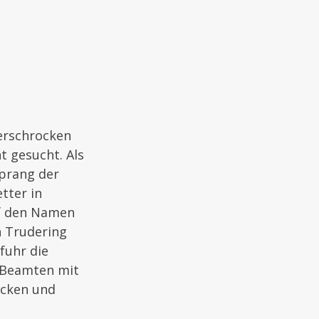
 erschrocken
t gesucht. Als
sprang der
tter in
uf den Namen
n Trudering
fuhr die
n Beamten mit
ocken und