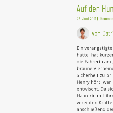
Auf den H
22. Juni 2021
|
Komment
von Catr
Ein verängstigte
hatte, hat kurze
die Fahrerin am 
braune Vierbein
Sicherheit zu br
Henry hört, war
entwischt. Da si
Haarerin mit ih
vereinten Kräfte
anschließend de