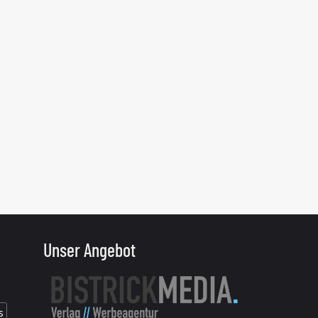
Unser Angebot
s