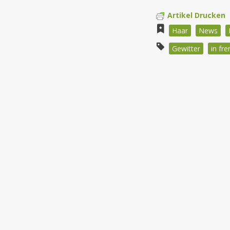
Artikel Drucken
Haar
News
Gewitter
in fr
Beitragsnav