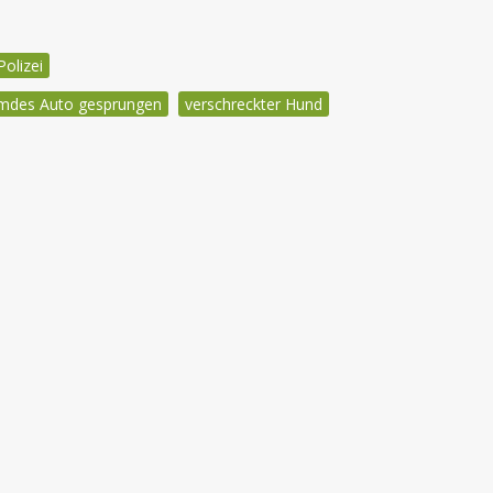
Polizei
emdes Auto gesprungen
verschreckter Hund
igation