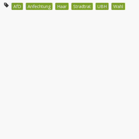
AfD
Anfechtung
Haar
Stradtrat
UBH
Wahl
Beitragsnavigation