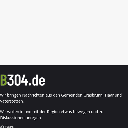
Wir bringen Nachrichten aus den Gemeinden Grasbrunn, Haar und
Vaterstetten.
Wir wollen in und mit der Region etwas bewegen und zu
Diskussionen anregen.
Facebook
Instagram
YouTube