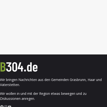
Wir bringen Nachrichten aus den Gemeinden Grasbrunn, Haar und
Vaterstetten.
Wir wollen in und mit der Region etwas bewegen und zu
Diskussionen anregen.
Facebook
Instagram
YouTube