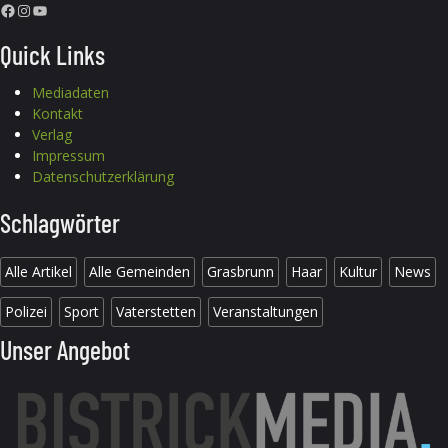
Facebook
Instagram
YouTube
Quick Links
Mediadaten
Kontakt
Verlag
Impressum
Datenschutzerklärung
Schlagwörter
Alle Artikel
Alle Gemeinden
Grasbrunn
Haar
Kultur
News
Polizei
Sport
Vaterstetten
Veranstaltungen
Unser Angebot