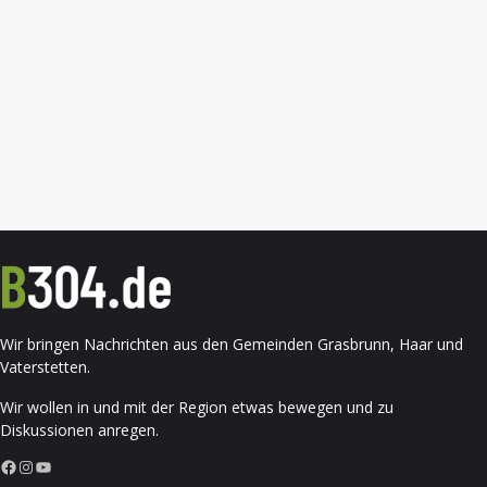
Wir bringen Nachrichten aus den Gemeinden Grasbrunn, Haar und
Vaterstetten.
Wir wollen in und mit der Region etwas bewegen und zu
Diskussionen anregen.
Facebook
Instagram
YouTube