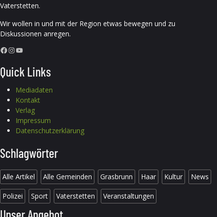
Vaterstetten.
Wir wollen in und mit der Region etwas bewegen und zu
Diskussionen anregen.
Facebook
Instagram
YouTube
Quick Links
Mediadaten
Kontakt
Verlag
Impressum
Datenschutzerklärung
Schlagwörter
Alle Artikel
Alle Gemeinden
Grasbrunn
Haar
Kultur
News
Polizei
Sport
Vaterstetten
Veranstaltungen
Unser Angebot