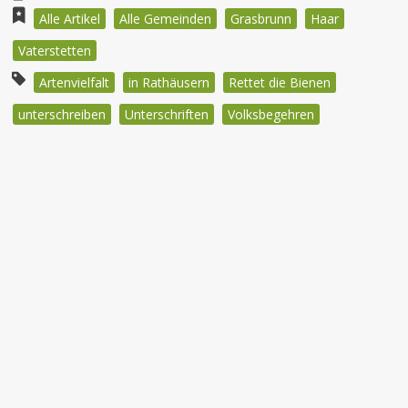
Alle Artikel
Alle Gemeinden
Grasbrunn
Haar
Vaterstetten
Artenvielfalt
in Rathäusern
Rettet die Bienen
unterschreiben
Unterschriften
Volksbegehren
Beitragsnavigation