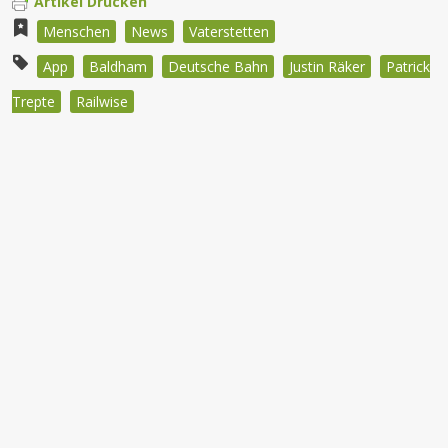
Artikel Drucken
Menschen
News
Vaterstetten
App
Baldham
Deutsche Bahn
Justin Räker
Patrick
Trepte
Railwise
Beitragsnavigation