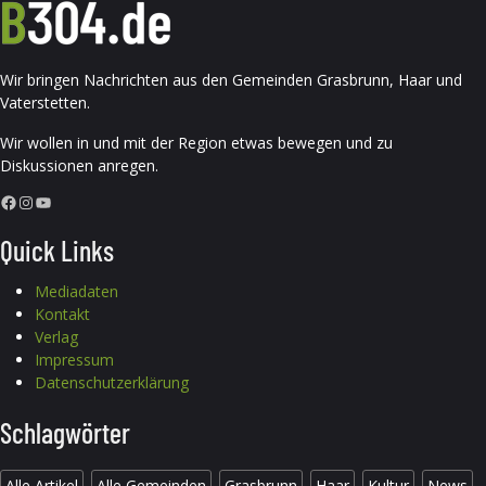
Wir bringen Nachrichten aus den Gemeinden Grasbrunn, Haar und
Vaterstetten.
Wir wollen in und mit der Region etwas bewegen und zu
Diskussionen anregen.
Facebook
Instagram
YouTube
Quick Links
Mediadaten
Kontakt
Verlag
Impressum
Datenschutzerklärung
Schlagwörter
Alle Artikel
Alle Gemeinden
Grasbrunn
Haar
Kultur
News