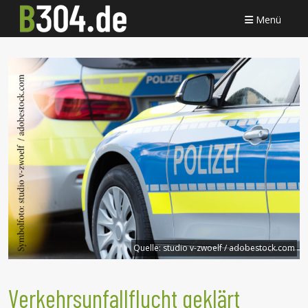
Menü
Quelle:
studio v-zwoelf / adobestock.com
Verkehrsunfallflucht geklärt