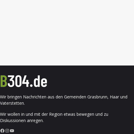
Wir bringen Nachrichten aus den Gemeinden Grasbrunn, Haar und
Vaterstetten.
Wir wollen in und mit der Region etwas bewegen und zu
Diskussionen anregen.
Facebook
Instagram
YouTube