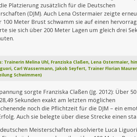
die Platzierung zusätzlich für die Deutschen
rschaften (DJM). Auch Lena Ostermaier zeigte erneu
r 100 Meter Brust schwamm sie auf einen hervorrage
te sie sich über 200 Meter Lagen um gleich drei Se
nuten.
nks: Trainerin Melina Uhl, Franziska Claßen, Lena Ostermaier, hi
iguori, Carl Wassermann, Jakob Seyfert, Trainer Florian Maurer
teilung Schwimmen)
annung sorgte Franziska Claßen (Jg. 2012): Über 50 
28,49 Sekunden exakt am letzten möglichen
chenende noch die Pflichtzeit für die DJM – ein emo
rfolg. Auch sie belegte über diese Strecke einen star
deutschen Meisterschaften absolvierte Luca Liguori (