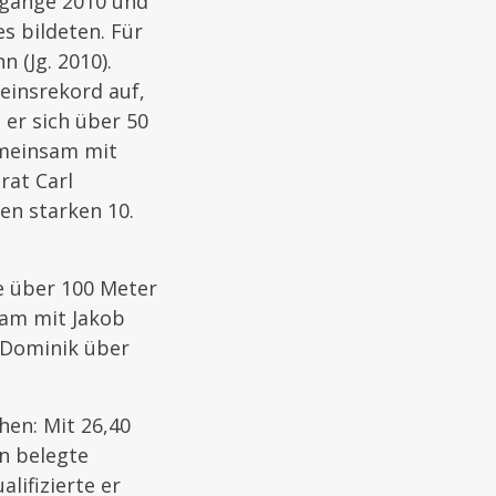
hrgänge 2010 und
s bildeten. Für
 (Jg. 2010).
einsrekord auf,
 er sich über 50
emeinsam mit
rat Carl
en starken 10.
e über 100 Meter
sam mit Jakob
 Dominik über
hen: Mit 26,40
n belegte
lifizierte er