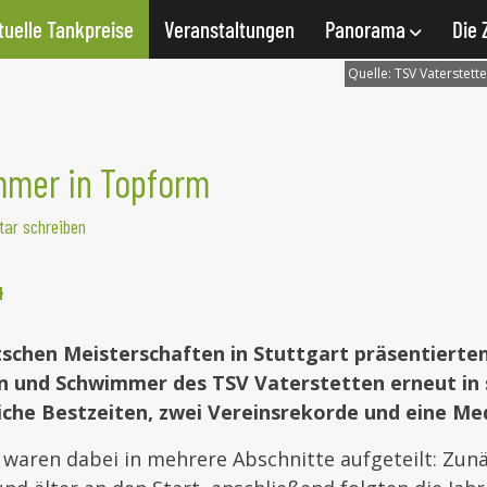
tuelle Tankpreise
Veranstaltungen
Panorama
Die 
Quelle:
TSV Vaterstett
mer in Topform
ar schreiben
4
schen Meisterschaften in Stuttgart präsentierten 
 und Schwimmer des TSV Vaterstetten erneut in 
iche Bestzeiten, zwei Vereinsrekorde und eine Med
waren dabei in mehrere Abschnitte aufgeteilt: Zunä