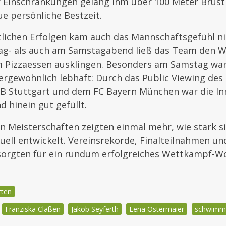
 Einschränkungen gelang ihm über 100 Meter Brust 
e persönliche Bestzeit.
lichen Erfolgen kam auch das Mannschaftsgefühl nic
ag- als auch am Samstagabend ließ das Team den 
Pizzaessen ausklingen. Besonders am Samstag wa
ergewöhnlich lebhaft: Durch das Public Viewing des 
B Stuttgart und dem FC Bayern München war die In
d hinein gut gefüllt.
 Meisterschaften zeigten einmal mehr, wie stark s
uell entwickelt. Vereinsrekorde, Finalteilnahmen un
 sorgten für ein rundum erfolgreiches Wettkampf-
tten
Franziska Claßen
Jakob Seyferth
Lena Ostermaier
schwimm