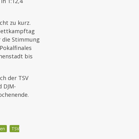
in 1:12,4
ht zu kurz.
Wettkampftag
r die Stimmung
Pokalfinales
nenstadt bis
ich der TSV
d DJM-
Wochenende.
en
TSV