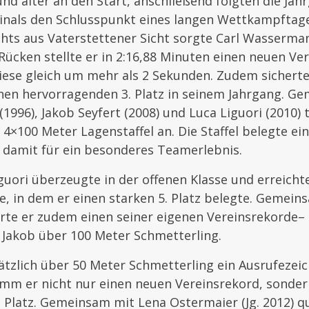
nd älter an den Start, anschließend folgten die Ja
Finals den Schlusspunkt eines langen Wettkampftage
ghts aus Vaterstettener Sicht sorgte Carl Wassermann
ücken stellte er in 2:16,88 Minuten einen neuen Ver
iese gleich um mehr als 2 Sekunden. Zudem sicherte
nen hervorragenden 3. Platz in seinem Jahrgang. G
1996), Jakob Seyfert (2008) und Luca Liguori (2010) t
4×100 Meter Lagenstaffel an. Die Staffel belegte ein
 damit für ein besonderes Teamerlebnis.
uori überzeugte in der offenen Klasse und erreicht
e, in dem er einen starken 5. Platz belegte. Gemein
erte er zudem einen seiner eigenen Vereinsrekorde–
 Jakob über 100 Meter Schmetterling.
ätzlich über 50 Meter Schmetterling ein Ausrufezeic
m er nicht nur einen neuen Vereinsrekord, sonder
Platz. Gemeinsam mit Lena Ostermaier (Jg. 2012) qua