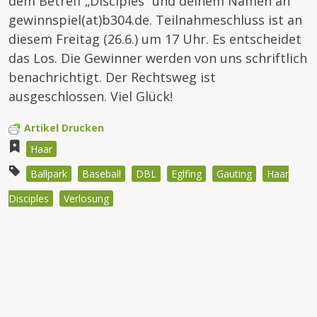
dem Betreff „Disciples“ und deinem Namen an
gewinnspiel(at)b304.de. Teilnahmeschluss ist an
diesem Freitag (26.6.) um 17 Uhr. Es entscheidet
das Los. Die Gewinner werden von uns schriftlich
benachrichtigt. Der Rechtsweg ist
ausgeschlossen. Viel Glück!
Artikel Drucken
Haar
Ballpark
Baseball
DBL
Eglfing
Gauting
Haar
Disciples
Verlosung
Beitragsnavigation