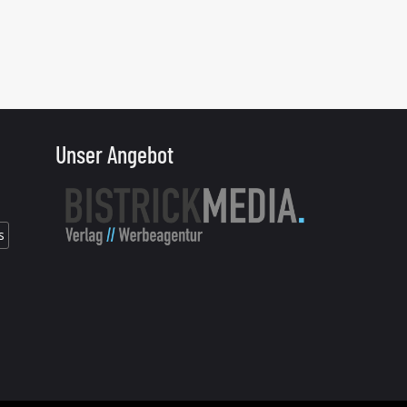
Unser Angebot
s