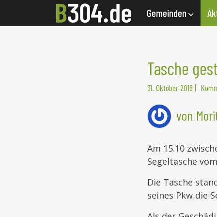
Gemeinden
Ak
Tasche ges
31. Oktober 2016
|
Komm
von Morit
Am 15.10 zwische
Segeltasche vom
Die Tasche stan
seines Pkw die 
Als der Geschäd