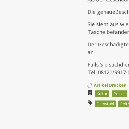
Die genaueBesch
Sie sieht aus wie
Tasche befanden
Der Geschädigte 
an.
Falls Sie sachdi
Tel. 08121/9917-
Artikel Drucken
Kultur
Polizei
Diebstahl
Poli
Beitragsnav