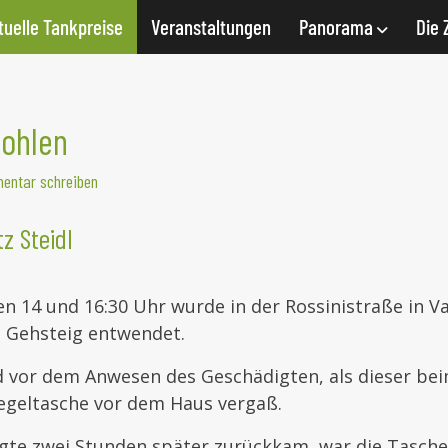
tuelle Tankpreise
Veranstaltungen
Panorama
Die 
tohlen
entar schreiben
z Steidl
n 14 und 16:30 Uhr wurde in der Rossinistraße in V
 Gehsteig entwendet.
d vor dem Anwesen des Geschädigten, als dieser be
Segeltasche vor dem Haus vergaß.
igte zwei Stunden später zurückkam, war die Tasch