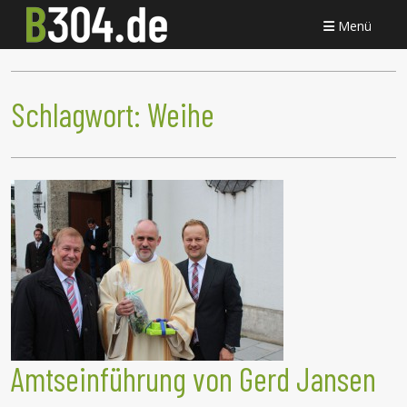
Menü
Schlagwort:
Weihe
Amtseinführung von Gerd Jansen