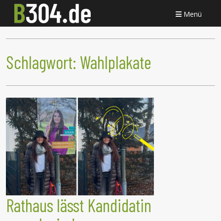
Menü
Schlagwort:
Wahlplakate
Rathaus lässt Kandidatin