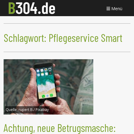
Menü
Schlagwort:
Pflegeservice Smart
Quelle:
rupert B./ Pixabay
Achtung, neue Betrugsmasche: