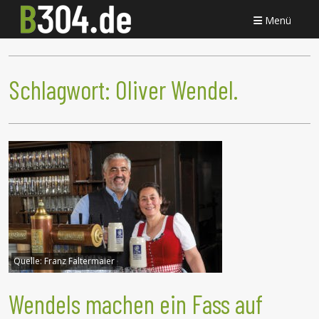
Menü
Schlagwort:
Oliver Wendel.
Quelle:
Franz Faltermaier
Wendels machen ein Fass auf