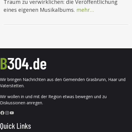
Traum zu verwirklichen: die Veröffentlichung
eines eigenen Musikalbums.
mehr…
Wir bringen Nachrichten aus den Gemeinden Grasbrunn, Haar und
Vaterstetten.
Wir wollen in und mit der Region etwas bewegen und zu
Diskussionen anregen.
Facebook
Instagram
YouTube
Quick Links