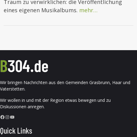
Traum zu verwirklichen: die Veröffentlichung
eines eigenen Musikalbums.
mehr…
Wir bringen Nachrichten aus den Gemeinden Grasbrunn, Haar und
Vaterstetten.
Wir wollen in und mit der Region etwas bewegen und zu
Diskussionen anregen.
Facebook
Instagram
YouTube
Quick Links