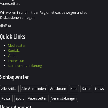
Vaterstetten.
Wir wollen in und mit der Region etwas bewegen und zu
Diskussionen anregen.
Facebook
Instagram
YouTube
Quick Links
Mediadaten
Kontakt
Verlag
Impressum
Datenschutzerklärung
Schlagwörter
Alle Artikel
Alle Gemeinden
Grasbrunn
Haar
Kultur
News
Polizei
Sport
Vaterstetten
Veranstaltungen
Unser Angebot