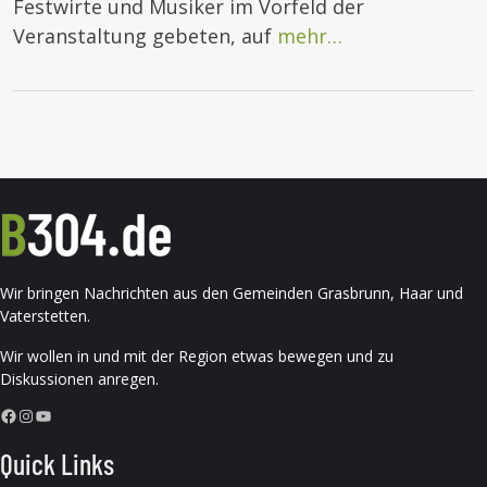
Festwirte und Musiker im Vorfeld der
Veranstaltung gebeten, auf
mehr…
Wir bringen Nachrichten aus den Gemeinden Grasbrunn, Haar und
Vaterstetten.
Wir wollen in und mit der Region etwas bewegen und zu
Diskussionen anregen.
Facebook
Instagram
YouTube
Quick Links