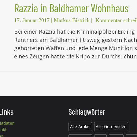
Razzia in Baldhamer Wohnhaus
17. Januar 2017
|
Markus Bistrick
|
Kommentar schrei
Bei einer Razzia hat die Kriminalpolizei Erdin
Rentners am Baldhamer Iltisweg gestern Nachm
gehorteten Waffen und jede Menge Munition si
eines Zeugen hatte die Kripo zur Durchsuchu
Links
Schlagwörter
iadaten
Alle Artikel
Alle Gemeinden
takt
ag