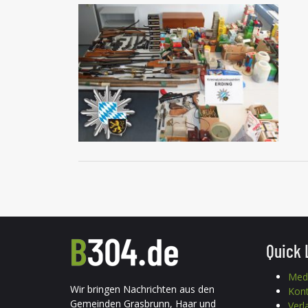
Quick 
Med
Wir bringen Nachrichten aus den
Kon
Gemeinden Grasbrunn, Haar und
Verl