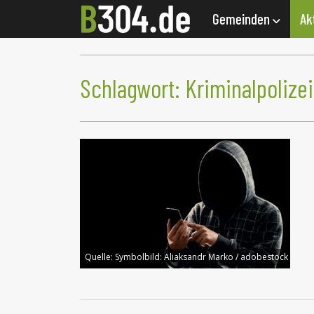
Gemeinden
Ak
Schlagwort:
Kriminalpolizei
Quelle:
Symbolbild: Aliaksandr Marko / adobestock