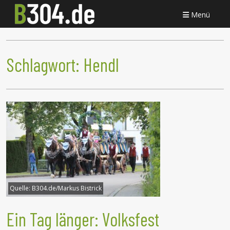
Menü
Schlagwort:
Hendl
Quelle:
B304.de/Markus Bistrick
Ein Tag länger: Volksfest