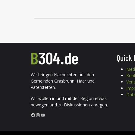
Quick 
Med
Wir bringen Nachrichten aus den
Kon
Gemeinden Grasbrunn, Haar und
Verl
Vaterstetten.
Imp
Date
Wir wollen in und mit der Region etwas
bewegen und zu Diskussionen anregen.
Facebook
Instagram
YouTube