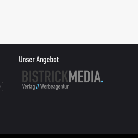
Unser Angebot
s