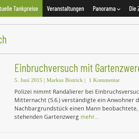
tuelle Tankpreise
Veranstaltungen
Panorama
Die 
ch
Einbruchversuch mit Gartenzwer
5. Juni 2015
|
Markus Bistrick
|
1 Kommentar
Polizei nimmt Randalierer bei Einbruchsversuc
Mitternacht (5.6.) verständigte ein Anwohner de
Nachbargrundstück einen Mann beobachtete, 
stehenden Gartenzwerg
mehr…