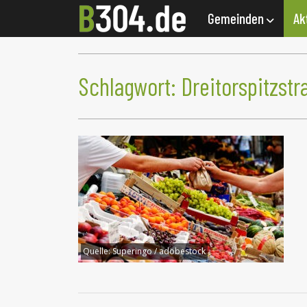
Gemeinden
Ak
Schlagwort:
Dreitorspitzstr
Quelle:
Superingo / adobestock