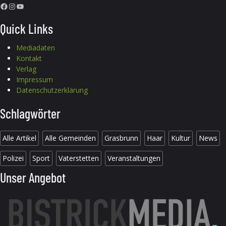
Facebook
Instagram
YouTube
Quick Links
Mediadaten
Kontakt
Verlag
Impressum
Datenschutzerklärung
Schlagwörter
Alle Artikel
Alle Gemeinden
Grasbrunn
Haar
Kultur
News
Polizei
Sport
Vaterstetten
Veranstaltungen
Unser Angebot