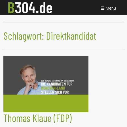
Menü
Schlagwort:
Direktkandidat
Thomas Klaue (FDP)