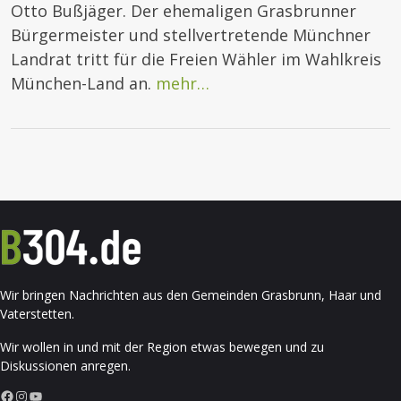
Otto Bußjäger. Der ehemaligen Grasbrunner
Bürgermeister und stellvertretende Münchner
Landrat tritt für die Freien Wähler im Wahlkreis
München-Land an.
mehr…
Wir bringen Nachrichten aus den Gemeinden Grasbrunn, Haar und
Vaterstetten.
Wir wollen in und mit der Region etwas bewegen und zu
Diskussionen anregen.
Facebook
Instagram
YouTube