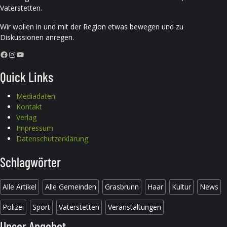
Vaterstetten.
Wir wollen in und mit der Region etwas bewegen und zu
Diskussionen anregen.
Facebook
Instagram
YouTube
Quick Links
Mediadaten
Kontakt
Verlag
Impressum
Datenschutzerklärung
Schlagwörter
Alle Artikel
Alle Gemeinden
Grasbrunn
Haar
Kultur
News
Polizei
Sport
Vaterstetten
Veranstaltungen
Unser Angebot