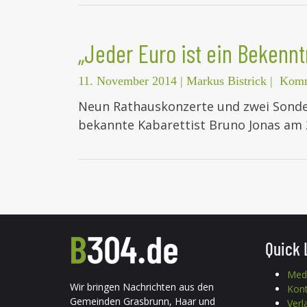
„Jeder Euro ist ein Bekenntn
11. November 2014
|
Markus Bistrick
|
Komm
Neun Rathauskonzerte und zwei Sonde
bekannte Kabarettist Bruno Jonas am
Quick 
Med
Wir bringen Nachrichten aus den
Kon
Gemeinden Grasbrunn, Haar und
Verl