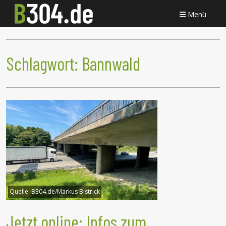
Menü
Schlagwort:
Bannwald
Quelle:
B304.de/Markus Bistrick
Jetzt online: Infos zum