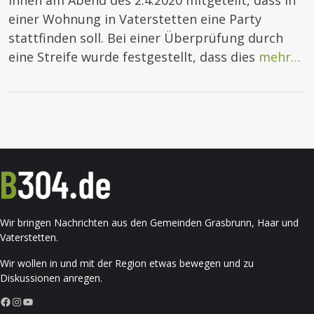
ihnen am Abend des 2.4.2020 mitgeteilt, dass in
einer Wohnung in Vaterstetten eine Party
stattfinden soll. Bei einer Überprüfung durch
eine Streife wurde festgestellt, dass dies
mehr…
Wir bringen Nachrichten aus den Gemeinden Grasbrunn, Haar und
Vaterstetten.
Wir wollen in und mit der Region etwas bewegen und zu
Diskussionen anregen.
Facebook
Instagram
YouTube