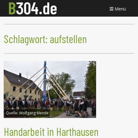
Menü
Schlagwort:
aufstellen
Quelle:
Wolfgang Mende
Handarbeit in Harthausen