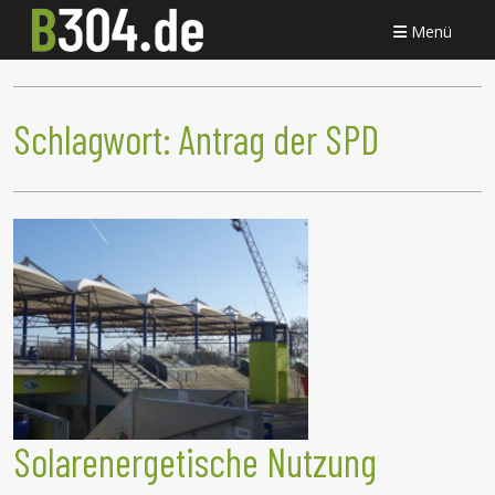
Menü
Schlagwort:
Antrag der SPD
Solarenergetische Nutzung