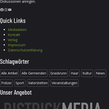
Diskussionen anregen.
Facebook
Instagram
YouTube
Quick Links
Mediadaten
Kontakt
Verlag
Impressum
Datenschutzerklärung
Schlagwörter
Alle Artikel
Alle Gemeinden
Grasbrunn
Haar
Kultur
News
Polizei
Sport
Vaterstetten
Veranstaltungen
Unser Angebot