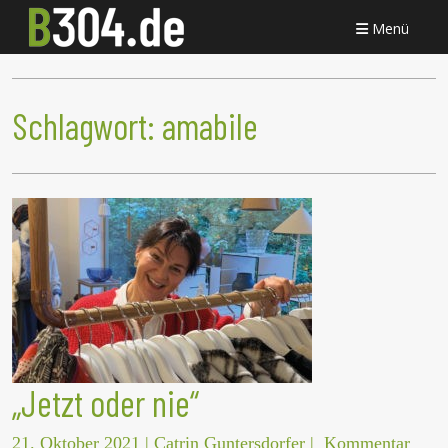
Menü
Schlagwort:
amabile
„Jetzt oder nie“
21. Oktober 2021
|
Catrin Guntersdorfer
|
Kommentar