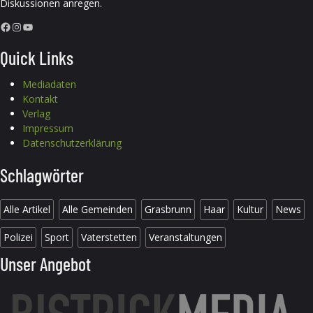
Diskussionen anregen.
Facebook
Instagram
YouTube
Quick Links
Mediadaten
Kontakt
Verlag
Impressum
Datenschutzerklärung
Schlagwörter
Alle Artikel
Alle Gemeinden
Grasbrunn
Haar
Kultur
News
Polizei
Sport
Vaterstetten
Veranstaltungen
Unser Angebot