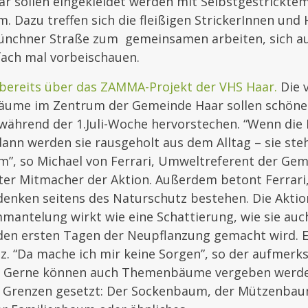
ar sollen eingekleidet werden mit Selbstgestrickte
. Dazu treffen sich die fleißigen StrickerInnen und 
ünchner Straße zum gemeinsamen arbeiten, sich a
fach mal vorbeischauen.
 bereits über das ZAMMA-Projekt der VHS Haar.
Die v
äume im Zentrum der Gemeinde Haar sollen schöne 
hrend der 1.Juli-Woche hervorstechen. “Wenn die
dann werden sie rausgeholt aus dem Alltag – sie ste
um”, so Michael von Ferrari, Umweltreferent der Ge
ter Mitmacher der Aktion. Außerdem betont Ferrari,
enken seitens des Naturschutz bestehen. Die Aktion
antelung wirkt wie eine Schattierung, wie sie auc
en ersten Tagen der Neupflanzung gemacht wird. Es 
z. “Da mache ich mir keine Sorgen”, so der aufmer
 Gerne können auch Themenbäume vergeben werden
ne Grenzen gesetzt: Der Sockenbaum, der Mützenbau