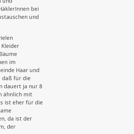
m und
HäklerInnen bei
ustauschen und
ielen
Kleider
 Bäume
hen im
meinde Haar und
 daß für die
 dauert ja nur 8
h ähnlich mit
ist eher für die
ksame
, da ist der
m, der