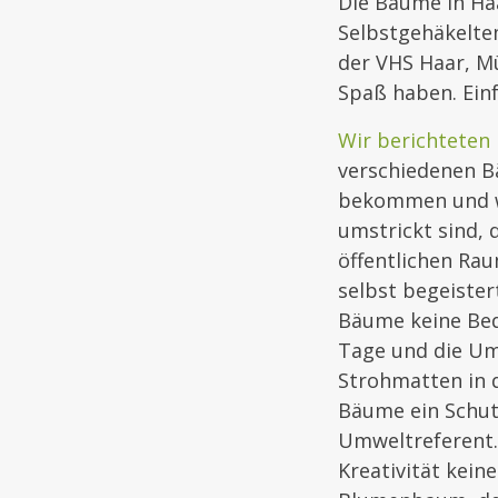
Die Bäume in Ha
Selbstgehäkeltem
der VHS Haar, M
Spaß haben. Ein
Wir berichteten
verschiedenen B
bekommen und wä
umstrickt sind, 
öffentlichen Ra
selbst begeister
Bäume keine Bed
Tage und die Umm
Strohmatten in d
Bäume ein Schut
Umweltreferent.
Kreativität kei