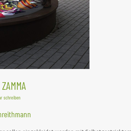
r ZAMMA
r schreiben
threithmann