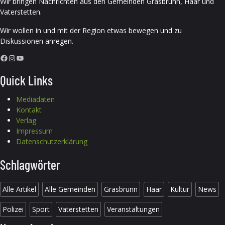
Wir bringen Nachrichten aus den Gemeinden Grasbrunn, Haar und
Vaterstetten.
Wir wollen in und mit der Region etwas bewegen und zu
Diskussionen anregen.
Facebook
Instagram
YouTube
Quick Links
Mediadaten
Kontakt
Verlag
Impressum
Datenschutzerklärung
Schlagwörter
Alle Artikel
Alle Gemeinden
Grasbrunn
Haar
Kultur
News
Polizei
Sport
Vaterstetten
Veranstaltungen