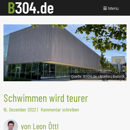
Menü
Quelle:
B304.de / Markus Bistrick
Schwimmen wird teurer
16. Dezember 2022
|
Kommentar schreiben
von Leon Öttl