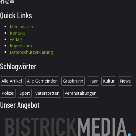
Facebook
Instagram
YouTube
Quick Links
Mediadaten
Kontakt
Verlag
Impressum
Datenschutzerklärung
Schlagwörter
Alle Artikel
Alle Gemeinden
Grasbrunn
Haar
Kultur
News
Polizei
Sport
Vaterstetten
Veranstaltungen
Unser Angebot