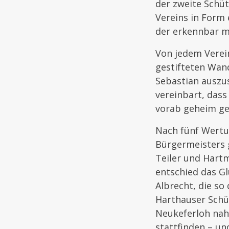
der zweite Schü
Vereins in Form
der erkennbar m
Von jedem Verei
gestifteten Wand
Sebastian auszu
vereinbart, dass
vorab geheim ge
Nach fünf Wertu
Bürgermeisters 
Teiler und Hartm
entschied das G
Albrecht, die so
Harthauser Schü
Neukeferloh nahm
stattfinden – un