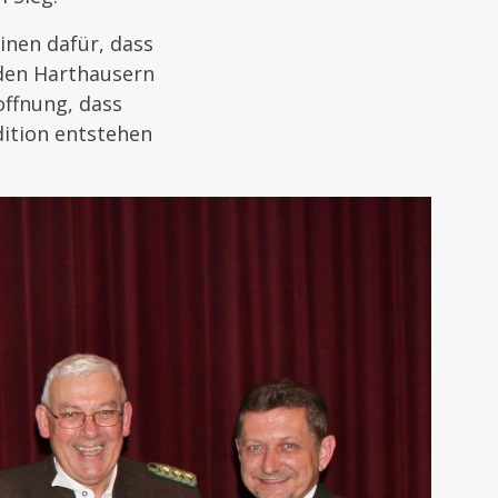
inen dafür, dass
 den Harthausern
offnung, dass
ition entstehen