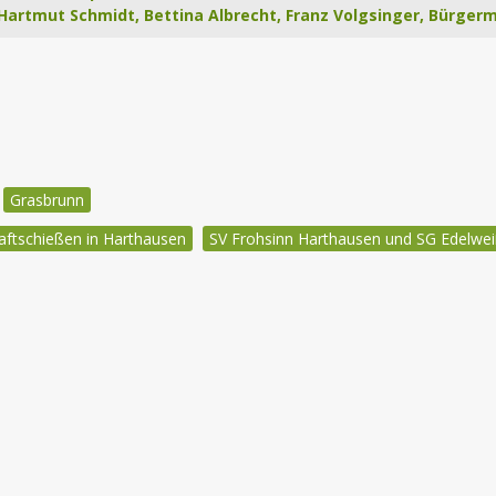
artmut Schmidt, Bettina Albrecht, Franz Volgsinger, Bürgerme
Grasbrunn
aftschießen in Harthausen
SV Frohsinn Harthausen und SG Edelwei
igation