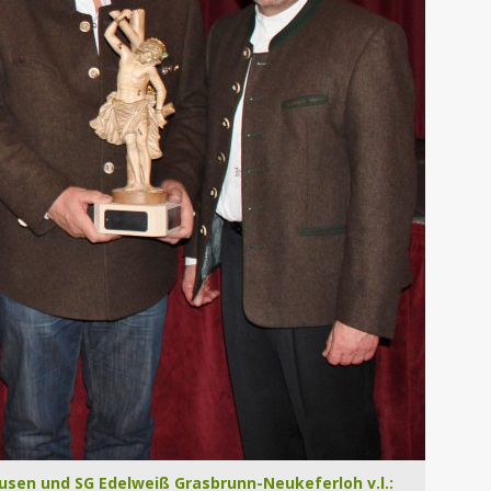
usen und SG Edelweiß Grasbrunn-Neukeferloh v.l.: