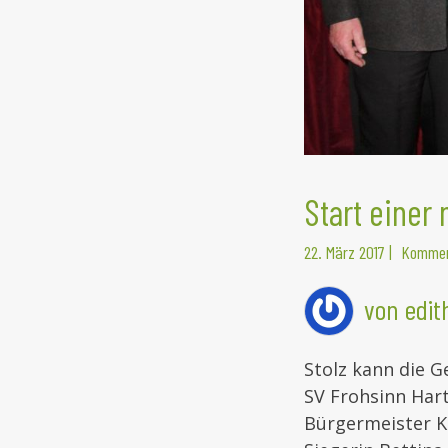
Start einer
22. März 2017
|
Kommen
von edi
Stolz kann die G
SV Frohsinn Har
Bürgermeister K