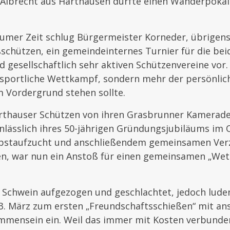
a Albrecht aus Harthausen durfte einen Wanderpoka
aumer Zeit schlug Bürgermeister Korneder, übrigens
schützen, ein gemeindeinternes Turnier für die bei
d gesellschaftlich sehr aktiven Schützenvereine vor.
r sportliche Wettkampf, sondern mehr der persönlic
m Vordergrund stehen sollte.
thauser Schützen von ihren Grasbrunner Kamerade
anlässlich ihres 50-jährigen Gründungsjubiläums im 
lbstaufzucht und anschließendem gemeinsamen Ver
, war nun ein Anstoß für einen gemeinsamen „We
 Schwein aufgezogen und geschlachtet, jedoch lude
 3. März zum ersten „Freundschaftsschießen“ mit a
ammensein ein. Weil das immer mit Kosten verbunde