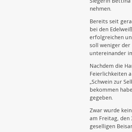
Siegerin Bettin
nehmen.
Bereits seit ger
bei den Edelweiß
erfolgreichen un
soll weniger de
untereinander i
Nachdem die Har
Feierlichkeiten 
„Schwein zur Se
bekommen haben
gegeben.
Zwar wurde kein
am Freitag, den
geselligen Beis