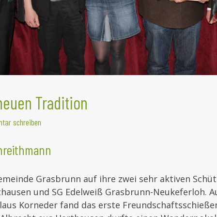
 neuen Tradition
tar schreiben
threithmann
emeinde Grasbrunn auf ihre zwei sehr aktiven Schüt
thausen und SG Edelweiß Grasbrunn-Neukeferloh. Auf
laus Korneder fand das erste Freundschaftsschießen