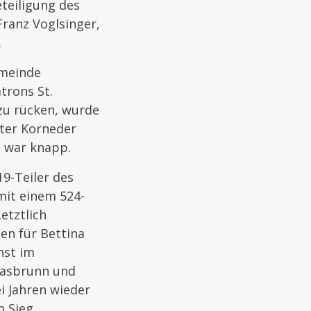
teiligung des
ranz Voglsinger,
.
emeinde
trons St.
zu rücken, wurde
ster Korneder
s war knapp.
9-Teiler des
mit einem 524-
etztlich
en für Bettina
hst im
rasbrunn und
i Jahren wieder
 Sieg.