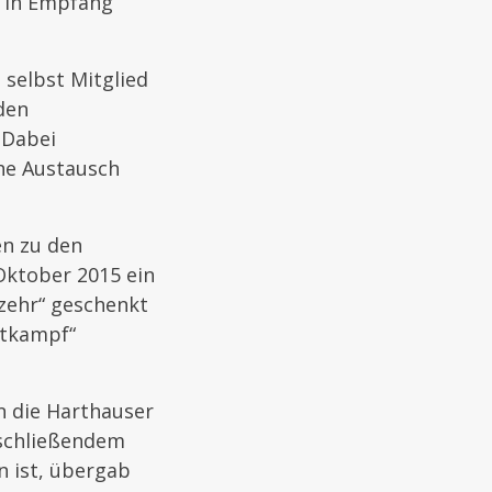
l in Empfang
 selbst Mitglied
den
 Dabei
he Austausch
n zu den
Oktober 2015 ein
zehr“ geschenkt
ttkampf“
n die Harthauser
nschließendem
n ist, übergab