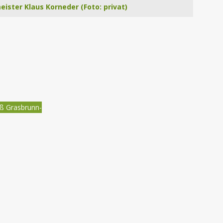
ister Klaus Korneder (Foto: privat)
ß Grasbrunn-