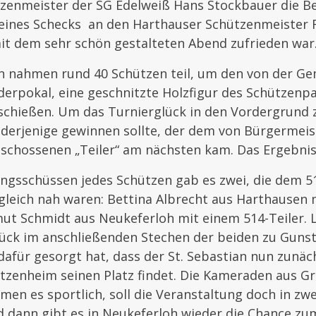
tzenmeister der SG Edelweiß Hans Stockbauer die Be
 eines Schecks an den Harthauser Schützenmeister F
it dem sehr schön gestalteten Abend zufrieden war
n nahmen rund 40 Schützen teil, um den von der G
erpokal, eine geschnitzte Holzfigur des Schützenpa
schießen. Um das Turnierglück in den Vordergrund 
 derjenige gewinnen sollte, der dem von Bürgermei
schossenen „Teiler“ am nächsten kam. Das Ergebni
ngsschüssen jedes Schützen gab es zwei, die dem 51
gleich nah waren: Bettina Albrecht aus Harthausen 
ut Schmidt aus Neukeferloh mit einem 514-Teiler. L
lück im anschließenden Stechen der beiden zu Gunst
 dafür gesorgt hat, dass der St. Sebastian nun zunäc
tzenheim seinen Platz findet. Die Kameraden aus G
en es sportlich, soll die Veranstaltung doch in zwe
d dann gibt es in Neukeferloh wieder die Chance zum