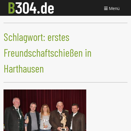
Menü
Schlagwort:
erstes
Freundschaftschießen in
Harthausen