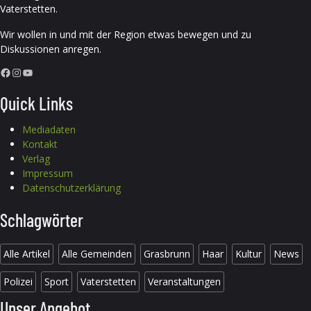
Vaterstetten.
Wir wollen in und mit der Region etwas bewegen und zu
Diskussionen anregen.
Facebook
Instagram
YouTube
Quick Links
Mediadaten
Kontakt
Verlag
Impressum
Datenschutzerklärung
Schlagwörter
Alle Artikel
Alle Gemeinden
Grasbrunn
Haar
Kultur
News
Polizei
Sport
Vaterstetten
Veranstaltungen
Unser Angebot