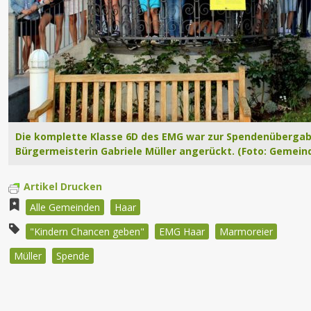
Die komplette Klasse 6D des EMG war zur Spendenübergab
Bürgermeisterin Gabriele Müller angerückt. (Foto: Gemein
Artikel Drucken
Alle Gemeinden
Haar
"Kindern Chancen geben"
EMG Haar
Marmoreier
Müller
Spende
Beitragsnavigation