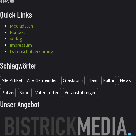
Facebook
Instagram
YouTube
Quick Links
Mediadaten
Kontakt
Verlag
Impressum
Datenschutzerklärung
Schlagwörter
Alle Artikel
Alle Gemeinden
Grasbrunn
Haar
Kultur
News
Polizei
Sport
Vaterstetten
Veranstaltungen
Unser Angebot