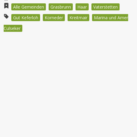
Alle Gemeinden
Grasbrunn
Haar
Vaterstetten
Gut Keferloh
Korneder
Kreitmair
Marina und Amer
Culseker
Beitragsnavigation