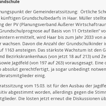
undschule
nungspunkt der Gemeinderatssitzung: Örtliche Sch
 künftigen Grundschulbedarfs in Haar. Müller stellte
ng der PV (Planungsverband Äußerer Wirtschaftra
Grundschulprognose auf Basis von 11 Ortsteilen“ vor
intern ermittelt, wird Haar bis zum Jahr 2033 von a
 wachsen. Davon die Anzahl der Grundschulkinder i
auf 1163 ansteigen. Das stärkste Wachstum ist den 
und Bezirkskrankenhaus (von jetzt 18 auf 213) und 
 sowie Jagdfeld (von 197 auf 263) vorausgesagt. Eine 
 absolut gerechtfertigt, ja sogar unbedingt notwen
deratsmitglieder einig.
atssitzung vom 15.03. ist für den Ausbau der Jagdf
sitiv abgestimmt worden, allerdings gegen die Sti
lieder. Die lösten jetzt erneut die Diskussionen ü