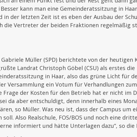
 sich an einem Punkt fest und der Rest geht dann gan
. Besser kann man eine Gemeinderatssitzung in Haar
 in der letzten Zeit ist es eben der Ausbau der Schu
h die Vertreter der beiden Fraktionen regelmäßig st
Gabriele Müller (SPD) berichtete von der heutigen 
egrüßte Landrat Christoph Göbel (CSU) als erstes di
inderatssitzung in Haar, also das grüne Licht für 
n der Versammlung ein Votum für Verhandlungen zu
e Frage der Kosten für den Betrieb hat er nicht im D
sei da aber entschuldigt, denn innerhalb eines Monat
ären, so Müller. Was neu ist, dass der Campus um e
 soll. Also Realschule, FOS/BOS und noch eine dritte
erne informiert und hätte Unterlagen dazu“, so die 