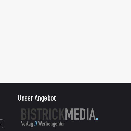
Unser Angebot
s