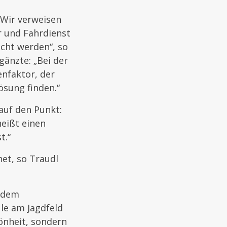
 Wir verweisen
hr und Fahrdienst
acht werden“, so
gänzte: „Bei der
nfaktor, der
ösung finden.“
 auf den Punkt:
heißt einen
t.“
net, so Traudl
i dem
le am Jagdfeld
önheit, sondern