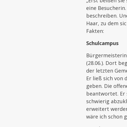
„Erst beißen sie
eine Besucherin
beschreiben. Und
Haar, zu dem sic
Fakten:
Schulcampus
Bürgermeisterin 
(28.06.). Dort b
der letzten Geme
Er ließ sich vo
geben. Die offen
beantwortet. Er 
schwierig abzukl
erweitert werden
wäre ich schon g