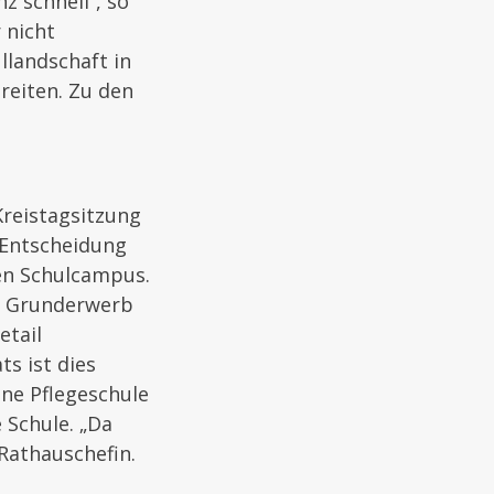
z schnell“, so
 nicht
llandschaft in
reiten. Zu den
Kreistagsitzung
e Entscheidung
den Schulcampus.
m Grunderwerb
etail
s ist dies
ine Pflegeschule
 Schule. „Da
Rathauschefin.