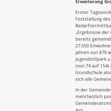
Erweiterung Gr
Erster Tagesord
Feststellung des
Bedarfsermittlu
„Ergebnisse der 
bereits gemeinde
27.550 Einwohner
Jahren von 879 
Jugendstilpark 
(von 74 auf 154)
Grundschule also
sich alle Gemein
In der Gemeinder
mehrheitlich po
Gemeinderatsmitg
aus.