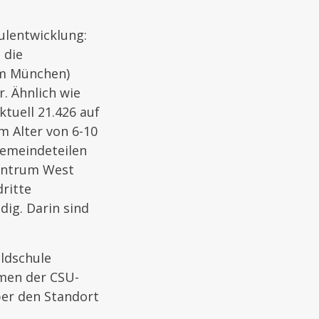
ulentwicklung:
 die
um München)
. Ähnlich wie
ktuell 21.426 auf
m Alter von 6-10
Gemeindeteilen
Zentrum West
dritte
dig. Darin sind
eldschule
mmen der CSU-
ber den Standort