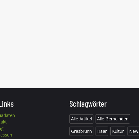
Links
Schlagwörter
iadaten
Alle Artikel
Alle Gemeinden
takt
ag
Grasbrunn
Haar
Kultur
New
ressum